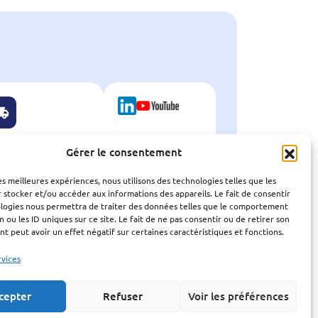
Gérer le consentement
les meilleures expériences, nous utilisons des technologies telles que les
VRAISON
NOUS SUIVRE
 stocker et/ou accéder aux informations des appareils. Le fait de consentir
 24 ou 48 heures
sur les réseaux
ologies nous permettra de traiter des données telles que le comportement
n ou les ID uniques sur ce site. Le fait de ne pas consentir ou de retirer son
 peut avoir un effet négatif sur certaines caractéristiques et fonctions.
rvices
cepter
Refuser
Voir les préférences