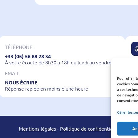
TÉLÉPHONE
+33 (05) 56 88 28 34
À votre écoute de 8h30 à 18h du lundi au vendredi
EMAIL
Pour offrir 
NOUS ÉCRIRE
LI
cookies pour
Réponse rapide en moins d’une heure
En
à ces techn
de navigatio
consentement
Gérer les se
Ac
Mentions légales
-
Politique de confidentialité