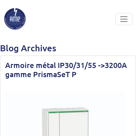
Skip to main content
Blog Archives
Armoire métal IP30/31/55 ->3200A
gamme PrismaSeT P