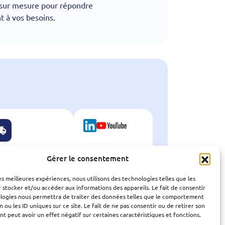
ur mesure pour répondre
 à vos besoins.
Gérer le consentement
les meilleures expériences, nous utilisons des technologies telles que les
VRAISON
NOUS SUIVRE
 stocker et/ou accéder aux informations des appareils. Le fait de consentir
 24 ou 48 heures
sur les réseaux
ologies nous permettra de traiter des données telles que le comportement
n ou les ID uniques sur ce site. Le fait de ne pas consentir ou de retirer son
 peut avoir un effet négatif sur certaines caractéristiques et fonctions.