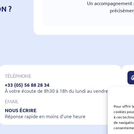
Un accompagnement s
N ?
précisément
TÉLÉPHONE
+33 (05) 56 88 28 34
À votre écoute de 8h30 à 18h du lundi au vendredi
EMAIL
Pour offrir 
NOUS ÉCRIRE
LI
cookies pour
Réponse rapide en moins d’une heure
En
à ces techn
de navigatio
consentement